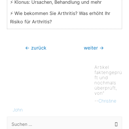
⚡ Klonus: Ursachen, Behandlung und mehr
⚡ Wie bekommen Sie Arthritis? Was erhöht Ihr
Risiko für Arthritis?
Beitragsnavigation
←
zurück
weiter
→
Artikel
faktengeprü
ft und
nochmals
überprüft,
von”
--
Christine
John
S