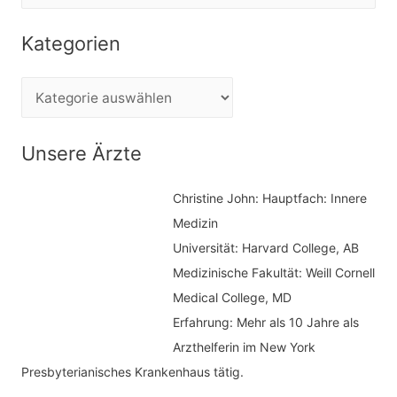
u
c
Kategorien
h
e
K
n
a
n
t
Unsere Ärzte
a
e
c
Christine John:
Hauptfach: Innere
g
h
Medizin
o
Universität: Harvard College, AB
:
r
Medizinische Fakultät: Weill Cornell
i
Medical College, MD
e
Erfahrung: Mehr als 10 Jahre als
n
Arzthelferin im New York
Presbyterianisches Krankenhaus tätig.