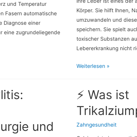
Ihre Leber ist eines der
erz und Temperatur
Körper. Sie hilft Ihnen, 
nen Fasern automatische
umzuwandeln und diese 
e Diagnose einer
speichern. Sie spielt auc
ür eine zugrundeliegende
toxischer Substanzen au
Lebererkrankung nicht ri
⚡
Weiterlesen »
Symptome
der
itis:
⚡ Was ist
Leberkrankheit:
Anzeichen
Trikalziu
für
urgie und
Fettleber
Zahngesundheit
und