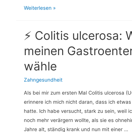
⚡
Weiterlesen »
Mediale
Malleolusfraktur:
⚡ Colitis ulcerosa:
Behandlung,
Genesung
meinen Gastroente
und
wähle
mehr
Zahngesundheit
Als bei mir zum ersten Mal Colitis ulcerosa (U
erinnere ich mich nicht daran, dass ich etwa
hatte. Ich habe versucht, stark zu sein, weil i
noch mehr verärgern wollte, als sie es ohnehi
Jahre alt, ständig krank und nun mit einer …