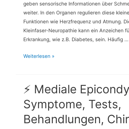
geben sensorische Informationen über Schm
weiter. In den Organen regulieren diese klei
Funktionen wie Herzfrequenz und Atmung. Di
Kleinfaser-Neuropathie kann ein Anzeichen f
Erkrankung, wie z.B. Diabetes, sein. Häufig …
⚡
Weiterlesen »
Kleinfaserneuropathie:
Symptome,
Behandlung,
⚡ Mediale Epicondyl
Ursachen
Symptome, Tests,
und
mehr
Behandlungen, Chir