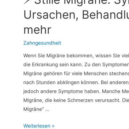
Tests,
Ursachen, Behandl
Behandlungen,
mehr
Chirurgie
und
Zahngesundheit
mehr
Wenn Sie Migräne bekommen, wissen Sie viell
die Erkrankung sein kann. Zu den Symptomen
Migräne gehören für viele Menschen stechen
nach Stunden abklingen können. Bei anderen
jedoch andere Symptome haben. Manche Men
Migräne, die keine Schmerzen verursacht. Dies
Migräne“ …
⚡
Weiterlesen »