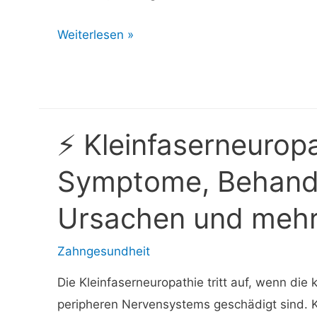
⚡
Weiterlesen »
Colitis
ulcerosa:
Warum
ich
⚡ Kleinfaserneuropa
meinen
Gastroenterologen
Symptome, Behand
wähle
Ursachen und meh
Zahngesundheit
Die Kleinfaserneuropathie tritt auf, wenn die 
peripheren Nervensystems geschädigt sind. K