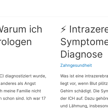
 Warum ich
⚡ Intrazer
rologen
Symptome
Diagnose
Zahngesundheit
C) diagnostiziert wurde,
Was ist eine intrazerebr
s anderes als Angst
liegt vor, wenn Blut plöt
ch meine Familie nicht
Gehirn schädigt. Die Sy
n schon sind. Ich war 17
der ICH auf. Dazu gehö
und Lähmung, insbesonde