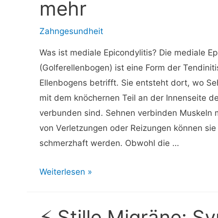
mehr
Zahngesundheit
Was ist mediale Epicondylitis? Die mediale Epi
(Golferellenbogen) ist eine Form der Tendiniti
Ellenbogens betrifft. Sie entsteht dort, wo 
mit dem knöchernen Teil an der Innenseite d
verbunden sind. Sehnen verbinden Muskeln 
von Verletzungen oder Reizungen können sie
schmerzhaft werden. Obwohl die …
⚡
Weiterlesen »
Mediale
Epicondylitis:
⚡ Stille Migräne: 
Symptome,