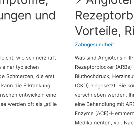
ungen und
Rezeptorb
Vorteile, 
Zahngesundheit
eicht, wie schmerzhaft
Was sind Angiotensin-II-
 einer typischen
Rezeptorblocker (ARBs) 
de Schmerzen, die erst
Bluthochdruck, Herzinsu
 kann die Erkrankung
(CKD) eingesetzt. Sie k
schen entwickeln eine
verschrieben werden. Ihr
e werden oft als „stille
eine Behandlung mit ARB
Enzyme (ACE)-Hemmern, 
Medikamenten, vor. Nac