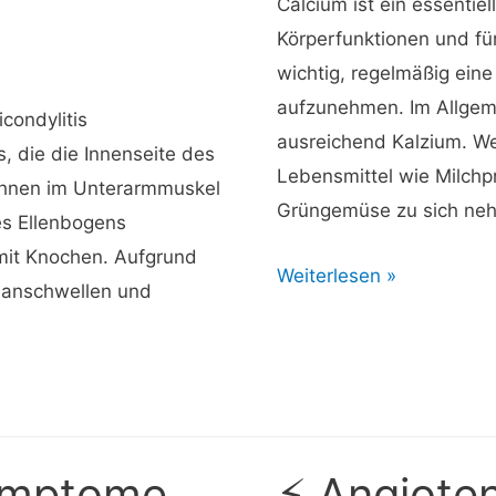
Calcium ist ein essentiell
andere
Körperfunktionen und fü
Leberprobleme
wichtig, regelmäßig ei
aufzunehmen. Im Allgeme
condylitis
ausreichend Kalzium. We
s, die die Innenseite des
Lebensmittel wie Milchp
Sehnen im Unterarmmuskel
Grüngemüse zu sich nehm
es Ellenbogens
mit Knochen. Aufgrund
⚡
Weiterlesen »
 anschwellen und
Was
ist
Trikalziumphosphat?
Symptome,
⚡ Angioten