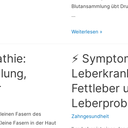
Blutansammlung übt Druc
…
⚡
Weiterlesen »
Intrazerebrale
Blutung:
thie:
⚡ Sympto
Symptome,
Ursachen
lung,
Leberkrank
und
r
Fettleber 
Diagnose
Leberprob
kleinen Fasern des
Zahngesundheit
leine Fasern in der Haut