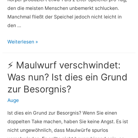
kann
den die meisten Menschen unbemerkt schlucken.
Manchmal fließt der Speichel jedoch nicht leicht in
den …
⚡
Weiterlesen »
Erstickungsgefahr
durch
⚡ Maulwurf verschwindet:
Speichel:
Was nun? Ist dies ein Grund
was
sie
zur Besorgnis?
verursacht
Auge
und
wie
Ist dies ein Grund zur Besorgnis? Wenn Sie einen
sie
doppelten Take machen, haben Sie keine Angst. Es ist
verhindert
nicht ungewöhnlich, dass Maulwürfe spurlos
werden