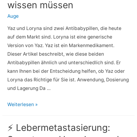
wissen müssen
Nutzen,
Verwendung
Auge
für
Yaz und Loryna sind zwei Antibabypillen, die heute
das
auf dem Markt sind. Loryna ist eine generische
Haarwachstum
Version von Yaz. Yaz ist ein Markenmedikament.
und
Dieser Artikel beschreibt, wie diese beiden
mehr
Antibabypillen ähnlich und unterschiedlich sind. Er
kann Ihnen bei der Entscheidung helfen, ob Yaz oder
Loryna das Richtige für Sie ist. Anwendung, Dosierung
und Lagerung Da …
⚡
Weiterlesen »
Yaz
vs.
⚡ Lebermetastasierung:
Loryna: