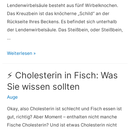
Lendenwirbelsäule besteht aus fünf Wirbelknochen.
Das Kreuzbein ist das knöcherne „Schild“ an der
Rückseite Ihres Beckens. Es befindet sich unterhalb
der Lendenwirbelsäule. Das Steißbein, oder Steißbein,
…
⚡
Weiterlesen »
Röntgenaufnahme
der
⚡ Cholesterin in Fisch: Was
lumbosakralen
Sie wissen sollten
Wirbelsäule:
Zweck,
Auge
Verfahren
Okay, also Cholesterin ist schlecht und Fisch essen ist
und
gut, richtig? Aber Moment – enthalten nicht manche
Risiken
Fische Cholesterin? Und ist etwas Cholesterin nicht