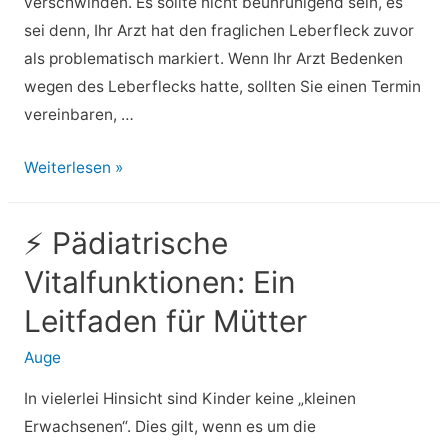
verschwinden. Es sollte nicht beunruhigend sein, es
kann
sei denn, Ihr Arzt hat den fraglichen Leberfleck zuvor
als problematisch markiert. Wenn Ihr Arzt Bedenken
wegen des Leberflecks hatte, sollten Sie einen Termin
vereinbaren, …
⚡
Weiterlesen »
Maulwurf
verschwindet:
⚡ Pädiatrische
Was
Vitalfunktionen: Ein
nun?
Ist
Leitfaden für Mütter
dies
Auge
ein
Grund
In vielerlei Hinsicht sind Kinder keine „kleinen
zur
Erwachsenen“. Dies gilt, wenn es um die
Besorgnis?