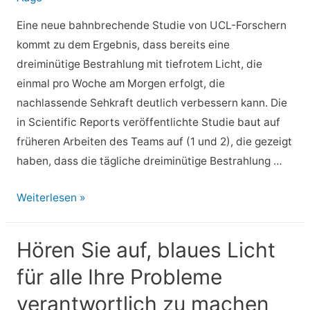
ältere
Menschen
Eine neue bahnbrechende Studie von UCL-Forschern
ersetzen
kommt zu dem Ergebnis, dass bereits eine
dreiminütige Bestrahlung mit tiefrotem Licht, die
einmal pro Woche am Morgen erfolgt, die
nachlassende Sehkraft deutlich verbessern kann. Die
in Scientific Reports veröffentlichte Studie baut auf
früheren Arbeiten des Teams auf (1 und 2), die gezeigt
haben, dass die tägliche dreiminütige Bestrahlung …
Wie
Weiterlesen »
kann
man
Hören Sie auf, blaues Licht
nachlassende
für alle Ihre Probleme
Sehkraft
leicht
verantwortlich zu machen