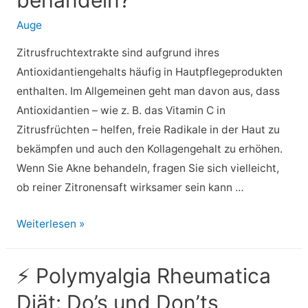
Auge
Zitrusfruchtextrakte sind aufgrund ihres
Antioxidantiengehalts häufig in Hautpflegeprodukten
enthalten. Im Allgemeinen geht man davon aus, dass
Antioxidantien – wie z. B. das Vitamin C in
Zitrusfrüchten – helfen, freie Radikale in der Haut zu
bekämpfen und auch den Kollagengehalt zu erhöhen.
Wenn Sie Akne behandeln, fragen Sie sich vielleicht,
ob reiner Zitronensaft wirksamer sein kann …
⚡
Weiterlesen »
Zitrone
gegen
⚡ Polymyalgia Rheumatica
Akne:
Diät: Do’s und Don’ts
Können