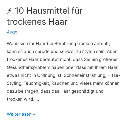
oder
⚡ 10 Hausmittel für
Penisverbrennung
trockenes Haar
nach
dem
Auge
Sex:
Wenn sich Ihr Haar bei Berührung trocken anfühlt,
17
kann es auch spröde und schwer zu stylen sein. Aber
Ursachen,
trockenes Haar bedeutet nicht, dass Sie ein größeres
andere
Gesundheitsproblem haben oder dass mit Ihrem Haar
Symptome,
etwas nicht in Ordnung ist. Sonneneinstrahlung, Hitze-
mehr
Styling, Feuchtigkeit, Rauchen und vieles mehr können
dazu beitragen, dass das Haar geschädigt und
trocken wird. …
⚡
Weiterlesen »
10