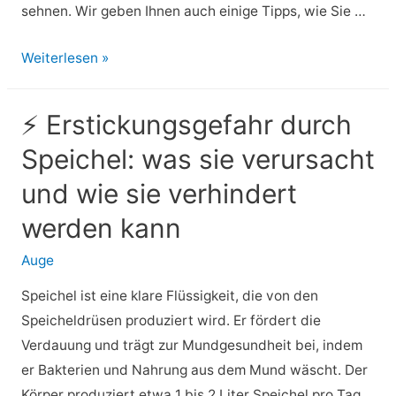
sehnen. Wir geben Ihnen auch einige Tipps, wie Sie …
⚡
Weiterlesen »
Warum
habe
⚡ Erstickungsgefahr durch
ich
Speichel: was sie verursacht
Heißhunger
auf
und wie sie verhindert
Milch?
werden kann
9
Erklärungen
Auge
und
Speichel ist eine klare Flüssigkeit, die von den
was
Speicheldrüsen produziert wird. Er fördert die
man
Verdauung und trägt zur Mundgesundheit bei, indem
dagegen
er Bakterien und Nahrung aus dem Mund wäscht. Der
tun
Körper produziert etwa 1 bis 2 Liter Speichel pro Tag,