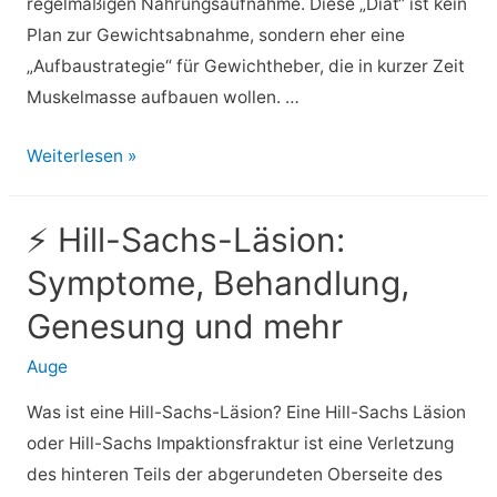
regelmäßigen Nahrungsaufnahme. Diese „Diät“ ist kein
Plan zur Gewichtsabnahme, sondern eher eine
„Aufbaustrategie“ für Gewichtheber, die in kurzer Zeit
Muskelmasse aufbauen wollen. …
⚡
Weiterlesen »
GOMAD-
Diät:
⚡ Hill-Sachs-Läsion:
Sollten
Symptome, Behandlung,
Sie
es
Genesung und mehr
versuchen?
Auge
Was ist eine Hill-Sachs-Läsion? Eine Hill-Sachs Läsion
oder Hill-Sachs Impaktionsfraktur ist eine Verletzung
des hinteren Teils der abgerundeten Oberseite des