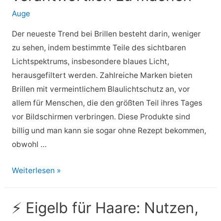
zu
Auge
Hause
verbessern?
Der neueste Trend bei Brillen besteht darin, weniger
Sehen
zu sehen, indem bestimmte Teile des sichtbaren
Sie
Lichtspektrums, insbesondere blaues Licht,
sich
herausgefiltert werden. Zahlreiche Marken bieten
dieses
Brillen mit vermeintlichem Blaulichtschutz an, vor
Video
allem für Menschen, die den größten Teil ihres Tages
an!
vor Bildschirmen verbringen. Diese Produkte sind
billig und man kann sie sogar ohne Rezept bekommen,
obwohl …
Hören
Weiterlesen »
Sie
auf,
⚡ Eigelb für Haare: Nutzen,
blaues