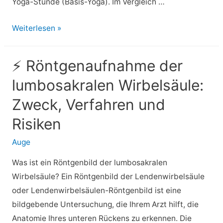
Yoga-Stunde (Basis-Yoga). Im Vergleich …
⚡
Weiterlesen »
Wie
viele
⚡ Röntgenaufnahme der
Kalorien
lumbosakralen Wirbelsäule:
verbrennt
Yoga:
Zweck, Verfahren und
Kann
Risiken
es
Ihnen
Auge
helfen,
Was ist ein Röntgenbild der lumbosakralen
Gewicht
Wirbelsäule? Ein Röntgenbild der Lendenwirbelsäule
zu
oder Lendenwirbelsäulen-Röntgenbild ist eine
verlieren?
bildgebende Untersuchung, die Ihrem Arzt hilft, die
Anatomie Ihres unteren Rückens zu erkennen. Die