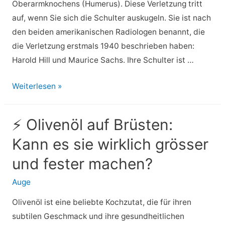
Oberarmknochens (Humerus). Diese Verletzung tritt
auf, wenn Sie sich die Schulter auskugeln. Sie ist nach
den beiden amerikanischen Radiologen benannt, die
die Verletzung erstmals 1940 beschrieben haben:
Harold Hill und Maurice Sachs. Ihre Schulter ist …
⚡
Weiterlesen »
Hill-
Sachs-
⚡ Olivenöl auf Brüsten:
Läsion:
Kann es sie wirklich grösser
Symptome,
Behandlung,
und fester machen?
Genesung
Auge
und
mehr
Olivenöl ist eine beliebte Kochzutat, die für ihren
subtilen Geschmack und ihre gesundheitlichen