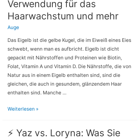
Verwendung für das
Licht
für
Haarwachstum und mehr
alle
Auge
Ihre
Probleme
Das Eigelb ist die gelbe Kugel, die im Eiweiß eines Eies
verantwortlich
schwebt, wenn man es aufbricht. Eigelb ist dicht
zu
gepackt mit Nährstoffen und Proteinen wie Biotin,
machen
Folat, Vitamin A und Vitamin D. Die Nährstoffe, die von
Natur aus in einem Eigelb enthalten sind, sind die
gleichen, die auch in gesundem, glänzendem Haar
enthalten sind. Manche …
⚡
Weiterlesen »
Eigelb
für
⚡ Yaz vs. Loryna: Was Sie
Haare: