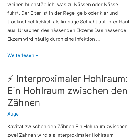
fester
weinen buchstäblich, was zu Nässen oder Nässe
machen?
führt. Der Eiter ist in der Regel gelb oder klar und
trocknet schließlich als krustige Schicht auf Ihrer Haut
aus. Ursachen des nässenden Ekzems Das nässende
Ekzem wird häufig durch eine Infektion …
⚡
Weiterlesen »
Weinendes
Ekzem:
⚡ Interproximaler Hohlraum:
Ursachen,
Ein Hohlraum zwischen den
Behandlung
und
Zähnen
mehr
Auge
Kavität zwischen den Zähnen Ein Hohlraum zwischen
zwei Zähnen wird als interproximaler Hohlraum