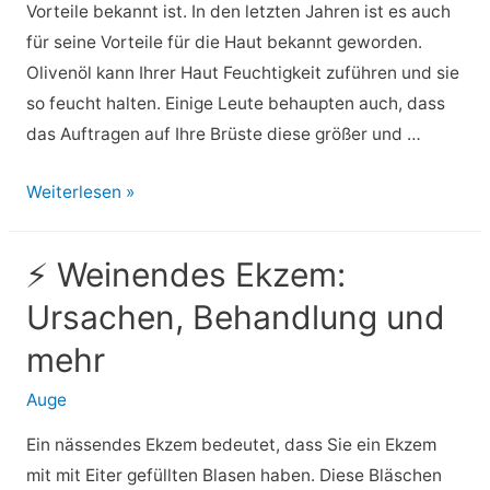
Vorteile bekannt ist. In den letzten Jahren ist es auch
für seine Vorteile für die Haut bekannt geworden.
Olivenöl kann Ihrer Haut Feuchtigkeit zuführen und sie
so feucht halten. Einige Leute behaupten auch, dass
das Auftragen auf Ihre Brüste diese größer und …
⚡
Weiterlesen »
Olivenöl
auf
⚡ Weinendes Ekzem:
Brüsten:
Ursachen, Behandlung und
Kann
es
mehr
sie
Auge
wirklich
grösser
Ein nässendes Ekzem bedeutet, dass Sie ein Ekzem
und
mit mit Eiter gefüllten Blasen haben. Diese Bläschen