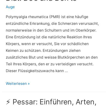
Zitronen
Auge
und
Polymyalgia rheumatica (PMR) ist eine häufige
Zitronensaft
entzündliche Erkrankung, die Schmerzen verursacht,
Akne
normalerweise in den Schultern und im Oberkörper.
behandeln?
Eine Entzündung ist die natürliche Reaktion Ihres
Körpers, wenn er versucht, Sie vor schädlichen
Keimen zu schützen. Entzündungen ziehen
zusätzliches Blut und weisse Blutkörperchen an den
Teil Ihres Körpers, den er zu verteidigen versucht.
Dieser Flüssigkeitszuwachs kann …
⚡
Weiterlesen »
Polymyalgia
Rheumatica
⚡ Pessar: Einführen, Arten,
Diät: