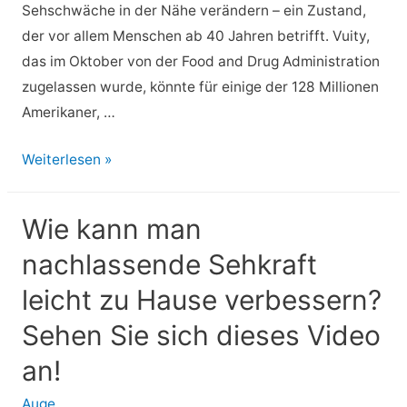
Sehschwäche in der Nähe verändern – ein Zustand,
der vor allem Menschen ab 40 Jahren betrifft. Vuity,
das im Oktober von der Food and Drug Administration
zugelassen wurde, könnte für einige der 128 Millionen
Amerikaner, …
Vuity,
Weiterlesen »
neue
von
Wie kann man
der
nachlassende Sehkraft
FDA
zugelassene
leicht zu Hause verbessern?
Augentropfen
Sehen Sie sich dieses Video
könnten
Lesebrillen
an!
für
Auge