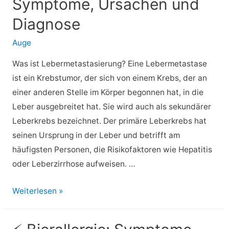
Symptome, Ursachen und
Was
Sie
Diagnose
wissen
Auge
müssen
Was ist Lebermetastasierung? Eine Lebermetastase
ist ein Krebstumor, der sich von einem Krebs, der an
einer anderen Stelle im Körper begonnen hat, in die
Leber ausgebreitet hat. Sie wird auch als sekundärer
Leberkrebs bezeichnet. Der primäre Leberkrebs hat
seinen Ursprung in der Leber und betrifft am
häufigsten Personen, die Risikofaktoren wie Hepatitis
oder Leberzirrhose aufweisen. …
⚡
Weiterlesen »
Lebermetastasierung:
Symptome,