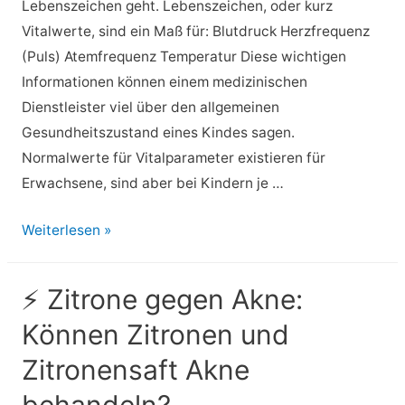
Lebenszeichen geht. Lebenszeichen, oder kurz
Vitalwerte, sind ein Maß für: Blutdruck Herzfrequenz
(Puls) Atemfrequenz Temperatur Diese wichtigen
Informationen können einem medizinischen
Dienstleister viel über den allgemeinen
Gesundheitszustand eines Kindes sagen.
Normalwerte für Vitalparameter existieren für
Erwachsene, sind aber bei Kindern je …
⚡
Weiterlesen »
Pädiatrische
Vitalfunktionen:
⚡ Zitrone gegen Akne:
Ein
Können Zitronen und
Leitfaden
für
Zitronensaft Akne
Mütter
behandeln?