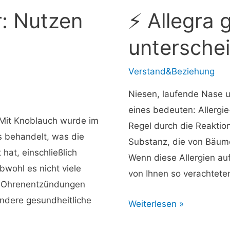
stoppt:
: Nutzen
⚡ Allegra 
10
unterschei
Methoden
zum
Verstand&Beziehung
Ausprobieren
Niesen, laufende Nase 
eines bedeuten: Allergie
 Mit Knoblauch wurde im
Regel durch die Reaktion
s behandelt, was die
Substanz, die von Bäume
at, einschließlich
Wenn diese Allergien auf
ohl es nicht viele
von Ihnen so verachtet
i Ohrenentzündungen
andere gesundheitliche
⚡
Weiterlesen »
Allegra