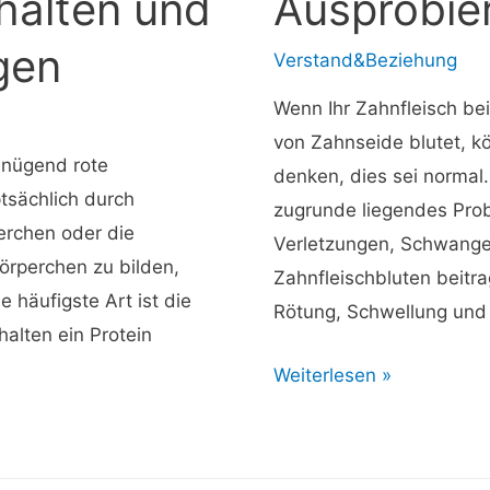
halten und
Ausprobie
Unterschied?
lgen
Verstand&Beziehung
Wenn Ihr Zahnfleisch b
von Zahnseide blutet, 
genügend rote
denken, dies sei normal.
tsächlich durch
zugrunde liegendes Prob
perchen oder die
Verletzungen, Schwange
örperchen zu bilden,
Zahnfleischbluten beitr
e häufigste Art ist die
Rötung, Schwellung und 
alten ein Protein
⚡
Weiterlesen »
Wie
man
Zahnfleischbluten