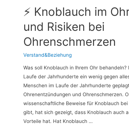
Der
⚡ Knoblauch im Ohr
beste
Ernährungsplan
und Risiken bei
sollte
Ohrenschmerzen
diese
Nahrungsmittel
Verstand&Beziehung
enthalten
und
Was soll Knoblauch in Ihrem Ohr behandeln?
dieser
Laufe der Jahrhunderte ein wenig gegen alle
Richtlinie
Menschen im Laufe der Jahrhunderte geplagt h
folgen
Ohrenentzündungen und Ohrenschmerzen. Obw
wissenschaftliche Beweise für Knoblauch be
gibt, hat sich gezeigt, dass Knoblauch auch 
Vorteile hat. Hat Knoblauch …