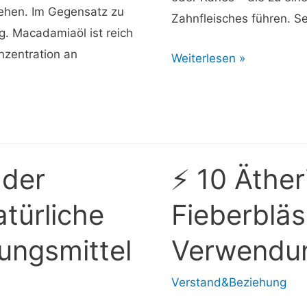
sehen. Im Gegensatz zu
Zahnfleisches führen. Se
g. Macadamiaöl ist reich
nzentration an
⚡
Weiterlesen »
Kaugummi
kocht:
Ursachen,
Kategorisierung,
Symptome
 der
⚡ 10 Äther
und
atürliche
Fieberblä
Behandlung
ungsmittel
Verwendu
Verstand&Beziehung