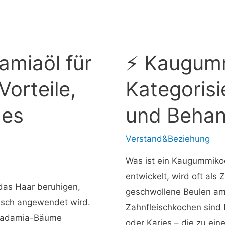
gegen
Zyrtec:
Wie
unterscheiden
miaöl für
⚡ Kaugumm
sie
orteile,
Kategoris
sich?
 es
und Behan
Verstand&Beziehung
Was ist ein Kaugummikoc
entwickelt, wird oft als 
das Haar beruhigen,
geschwollene Beulen am 
pisch angewendet wird.
Zahnfleischkochen sind 
cadamia-Bäume
oder Karies – die zu ein