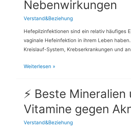
Nebenwirkungen
Verstand&Beziehung
Hefepilzinfektionen sind ein relativ häufige
vaginale Hefeinfektion in ihrem Leben haben.
Kreislauf-System, Krebserkrankungen und an
⚡
Weiterlesen »
Knoblauch
gegen
⚡ Beste Mineralien
Hefepilzinfektion:
Behandlung
Vitamine gegen Ak
&
Nebenwirkungen
Verstand&Beziehung