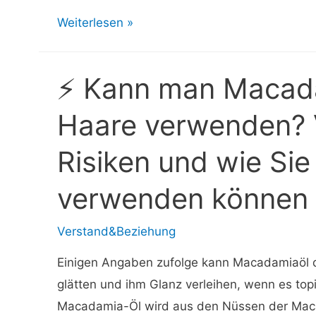
⚡
Weiterlesen »
Knoblauch
im
⚡ Kann man Macada
Ohr:
Nutzen
Haare verwenden? V
und
Risiken und wie Sie
Risiken
bei
verwenden können
Ohrenschmerzen
Verstand&Beziehung
Einigen Angaben zufolge kann Macadamiaöl 
glätten und ihm Glanz verleihen, wenn es to
Macadamia-Öl wird aus den Nüssen der Ma