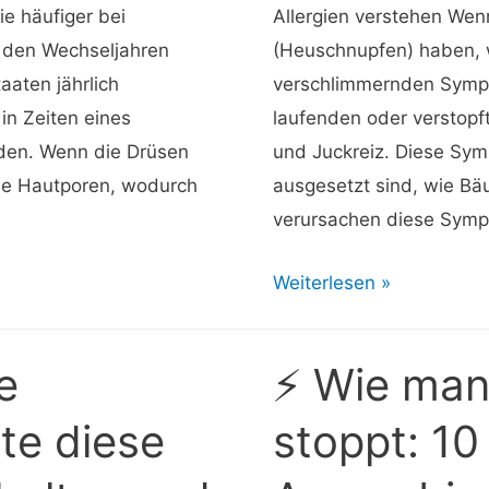
ie häufiger bei
Allergien verstehen Wenn
 den Wechseljahren
(Heuschnupfen) haben, w
taaten jährlich
verschlimmernden Sympt
in Zeiten eines
laufenden oder verstopf
iden. Wenn die Drüsen
und Juckreiz. Diese Sym
die Hautporen, wodurch
ausgesetzt sind, wie B
verursachen diese Sym
⚡
Weiterlesen »
Allegra
vs.
e
⚡ Wie man
Claritin:
Was
te diese
stoppt: 1
ist
der