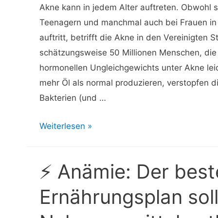
Akne kann in jedem Alter auftreten. Obwohl s
Teenagern und manchmal auch bei Frauen in
auftritt, betrifft die Akne in den Vereinigten S
schätzungsweise 50 Millionen Menschen, die 
hormonellen Ungleichgewichts unter Akne le
mehr Öl als normal produzieren, verstopfen 
Bakterien (und …
⚡
Weiterlesen »
Beste
Mineralien
⚡ Anämie: Der best
und
Vitamine
Ernährungsplan soll
gegen
Akne