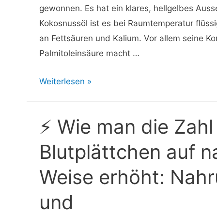
gewonnen. Es hat ein klares, hellgelbes Aus
Kokosnussöl ist es bei Raumtemperatur flüssi
an Fettsäuren und Kalium. Vor allem seine Ko
Palmitoleinsäure macht …
⚡
Weiterlesen »
Kann
man
⚡ Wie man die Zahl
Macadamiaöl
für
Blutplättchen auf n
Haare
Weise erhöht: Nahr
verwenden?
Vorteile,
und
Risiken
und