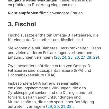
Mögliche Nebenwirkungen:
Keine, wenn in der
empfohlenen Dosierung eingenommen.
Nicht empfohlen für:
Schwangere Frauen.
3. Fischöl
Fischölzusätze enthalten Omega-3-Fettsäuren, die
für eine gute Gesundheit unerlässlich sind.
Sie können die mit Diabetes, Herzkrankheiten, Krebs
und vielen anderen Erkrankungen verbundenen
Entzündungen verringern (
23
,
24
,
25
,
26
,
27
,
28
,
29
).
Zwei besonders nützliche Arten von Omega-3-
Fettsäuren sind Eicosapentaensäure (EPA) und
Docosahexaensäure (DHA).
Insbesondere DHA hat erwiesenermaßen
entzündungshemmende Wirkungen, die den
Zytokinspiegel senken und die Darmgesundheit
fördern. Es kann auch Entzündungen und
Muskelschäden, die nach sportlicher Betätigung
auftreten, verringern (
29
,
30
,
31
,
32
).