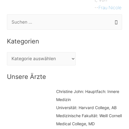
--
Frau Nicole
S
u
c
Kategorien
h
e
K
n
a
n
t
Unsere Ärzte
a
e
c
Christine John:
Hauptfach: Innere
g
h
Medizin
o
Universität: Harvard College, AB
:
r
Medizinische Fakultät: Weill Cornell
i
Medical College, MD
e