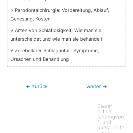
⚡ Parodontalchirurgie: Vorbereitung, Ablauf,
Genesung, Kosten
⚡ Arten von Schlaflosigkeit: Wie man sie
unterscheidet und wie man sie behandelt
⚡ Zerebellärer Schlaganfall: Symptome,
Ursachen und Behandlung
Beitragsnavigation
←
zurück
weiter
→
Dieser
Artikel
faktengeprü
ft und
überarbeite
t, von”