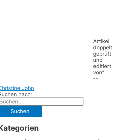
Artikel
doppelt
geprüft
und
editiert
von”
--
Christine John
Suchen nach:
Kategorien