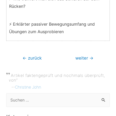
Rücken?
⚡ Erklärter passiver Bewegungsumfang und
Übungen zum Ausprobieren
Beitragsnavigation
←
zurück
weiter
→
Artikel faktengeprüft und nochmals überprüft,
von”
--
Christine John
S
u
c