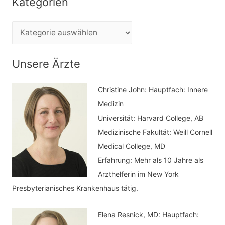
Kategorien
h
e
K
n
a
n
t
Unsere Ärzte
a
e
c
Christine John:
Hauptfach: Innere
g
h
Medizin
o
Universität: Harvard College, AB
:
r
Medizinische Fakultät: Weill Cornell
i
Medical College, MD
e
Erfahrung: Mehr als 10 Jahre als
n
Arzthelferin im New York
Presbyterianisches Krankenhaus tätig.
Elena Resnick, MD: Hauptfach: