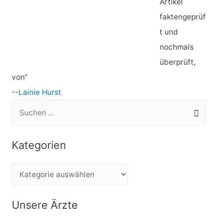
Artikel
faktengeprüf
t und
nochmals
überprüft,
von”
--
Lainie Hurst
S
u
c
Kategorien
h
e
K
n
a
n
t
Unsere Ärzte
a
e