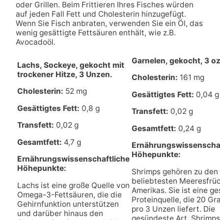
oder Grillen. Beim Frittieren Ihres Fisches würden
auf jeden Fall Fett und Cholesterin hinzugefügt.
Wenn Sie Fisch anbraten, verwenden Sie ein Öl, das
wenig gesättigte Fettsäuren enthält, wie z.B.
Avocadoöl.
Garnelen, gekocht, 3 o
Lachs, Sockeye, gekocht mit
trockener Hitze, 3 Unzen.
Cholesterin:
161 mg
Cholesterin:
52 mg
Gesättigtes Fett:
0,04 g
Gesättigtes Fett:
0,8 g
Transfett:
0,02 g
Transfett:
0,02 g
Gesamtfett:
0,24 g
Gesamtfett:
4,7 g
Ernährungswissenschaf
Höhepunkte:
Ernährungswissenschaftliche
Höhepunkte:
Shrimps gehören zu den
beliebtesten Meeresfrü
Lachs ist eine große Quelle von
Amerikas. Sie ist eine g
Omega-3-Fettsäuren, die die
Proteinquelle, die 20 G
Gehirnfunktion unterstützen
pro 3 Unzen liefert. Die
und darüber hinaus den
gesündeste Art, Shrimps