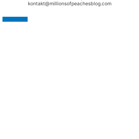
kontakt@millionsofpeachesblog.com
Scroll to Top