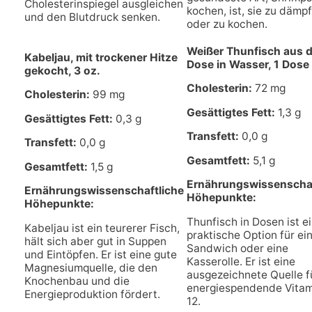
Cholesterinspiegel ausgleichen
kochen, ist, sie zu dämp
und den Blutdruck senken.
oder zu kochen.
Weißer Thunfisch aus d
Kabeljau, mit trockener Hitze
Dose in Wasser, 1 Dose
gekocht, 3 oz.
Cholesterin:
72 mg
Cholesterin:
99 mg
Gesättigtes Fett:
1,3 g
Gesättigtes Fett:
0,3 g
Transfett:
0,0 g
Transfett:
0,0 g
Gesamtfett:
5,1 g
Gesamtfett:
1,5 g
Ernährungswissenschaf
Ernährungswissenschaftliche
Höhepunkte:
Höhepunkte:
Thunfisch in Dosen ist e
Kabeljau ist ein teurerer Fisch,
praktische Option für ei
hält sich aber gut in Suppen
Sandwich oder eine
und Eintöpfen. Er ist eine gute
Kasserolle. Er ist eine
Magnesiumquelle, die den
ausgezeichnete Quelle f
Knochenbau und die
energiespendende Vitam
Energieproduktion fördert.
12.