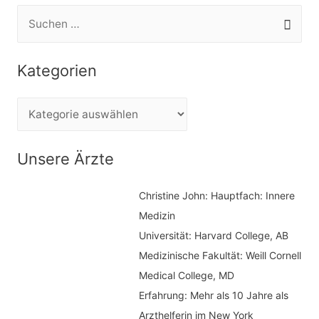
S
u
c
Kategorien
h
e
K
n
a
n
t
Unsere Ärzte
a
e
c
Christine John:
Hauptfach: Innere
g
h
Medizin
o
Universität: Harvard College, AB
:
r
Medizinische Fakultät: Weill Cornell
i
Medical College, MD
e
Erfahrung: Mehr als 10 Jahre als
n
Arzthelferin im New York