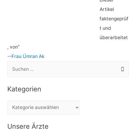
Artikel
faktengeprüf
t und
überarbeitet
, von”
--
Frau Ümran Ak
S
u
c
Kategorien
h
e
K
n
a
n
t
Unsere Ärzte
a
e