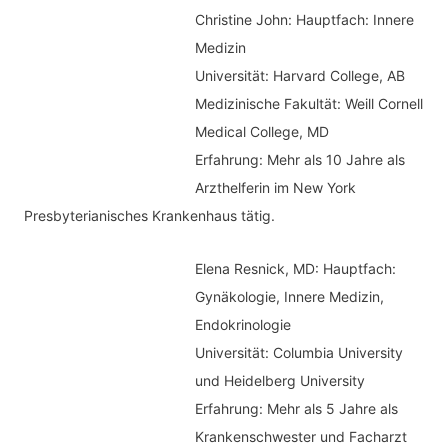
c
Christine John:
Hauptfach: Innere
g
h
Medizin
o
Universität: Harvard College, AB
:
r
Medizinische Fakultät: Weill Cornell
i
Medical College, MD
e
Erfahrung: Mehr als 10 Jahre als
n
Arzthelferin im New York
Presbyterianisches Krankenhaus tätig.
Elena Resnick, MD: Hauptfach:
Gynäkologie, Innere Medizin,
Endokrinologie
Universität: Columbia University
und Heidelberg University
Erfahrung: Mehr als 5 Jahre als
Krankenschwester und Facharzt