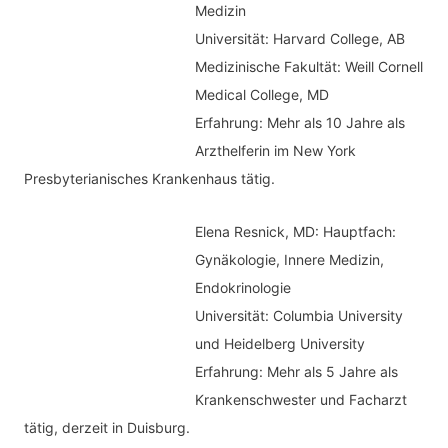
h
Medizin
o
Universität: Harvard College, AB
:
r
Medizinische Fakultät: Weill Cornell
i
Medical College, MD
e
Erfahrung: Mehr als 10 Jahre als
n
Arzthelferin im New York
Presbyterianisches Krankenhaus tätig.
Elena Resnick, MD: Hauptfach:
Gynäkologie, Innere Medizin,
Endokrinologie
Universität: Columbia University
und Heidelberg University
Erfahrung: Mehr als 5 Jahre als
Krankenschwester und Facharzt
tätig, derzeit in Duisburg.