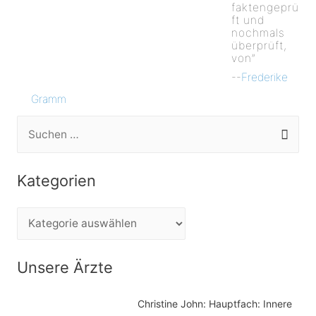
faktengeprü
ft und
nochmals
überprüft,
von”
--
Frederike
Gramm
S
u
c
Kategorien
h
e
K
n
a
n
t
Unsere Ärzte
a
e
c
Christine John:
Hauptfach: Innere
g