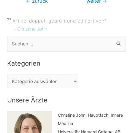
←
zurück
weiter
→
Artikel doppelt geprüft und editiert von”
--
Christine John
S
u
c
Kategorien
h
e
K
n
a
n
t
Unsere Ärzte
a
e
c
Christine John:
Hauptfach: Innere
g
h
Medizin
o
Universität: Harvard College, AB
: