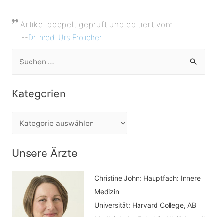
Artikel doppelt geprüft und editiert von”
--
Dr. med. Urs Frölicher
S
u
c
Kategorien
h
e
K
n
a
n
t
Unsere Ärzte
a
e
c
Christine John:
Hauptfach: Innere
g
h
Medizin
o
Universität: Harvard College, AB
:
r