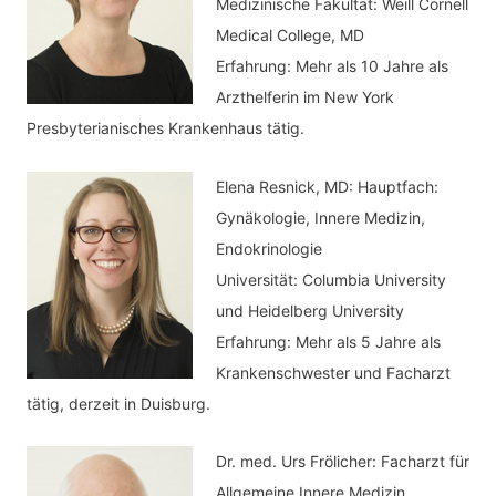
Medizinische Fakultät: Weill Cornell
i
Medical College, MD
e
Erfahrung: Mehr als 10 Jahre als
n
Arzthelferin im New York
Presbyterianisches Krankenhaus tätig.
Elena Resnick, MD: Hauptfach:
Gynäkologie, Innere Medizin,
Endokrinologie
Universität: Columbia University
und Heidelberg University
Erfahrung: Mehr als 5 Jahre als
Krankenschwester und Facharzt
tätig, derzeit in Duisburg.
Dr. med.
Urs Frölicher: Facharzt für
Allgemeine Innere Medizin,