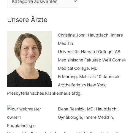
n
a
n
t
Unsere Ärzte
a
e
c
Christine John:
Hauptfach: Innere
g
h
Medizin
o
Universität: Harvard College, AB
:
r
Medizinische Fakultät: Weill Cornell
i
Medical College, MD
e
Erfahrung: Mehr als 10 Jahre als
n
Arzthelferin im New York
Presbyterianisches Krankenhaus tätig.
Elena Resnick, MD: Hauptfach:
Gynäkologie, Innere Medizin,
Endokrinologie