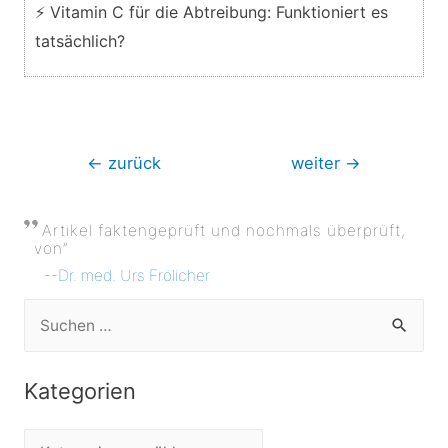
⚡ Vitamin C für die Abtreibung: Funktioniert es
tatsächlich?
Beitragsnavigation
←
zurück
weiter
→
Artikel faktengeprüft und nochmals überprüft,
von”
--
Dr. med. Urs Frölicher
S
u
c
Kategorien
h
e
K