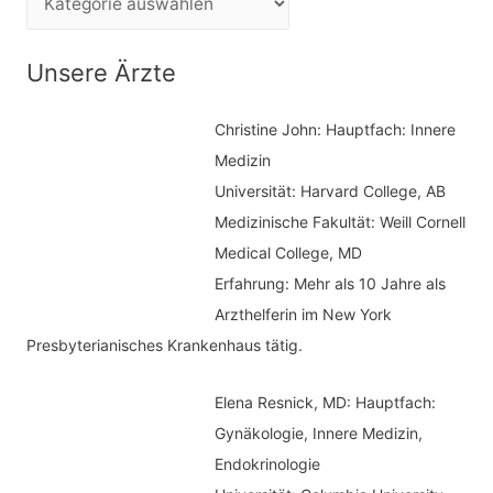
n
a
n
t
Unsere Ärzte
a
e
c
Christine John:
Hauptfach: Innere
g
h
Medizin
o
Universität: Harvard College, AB
:
r
Medizinische Fakultät: Weill Cornell
i
Medical College, MD
e
Erfahrung: Mehr als 10 Jahre als
n
Arzthelferin im New York
Presbyterianisches Krankenhaus tätig.
Elena Resnick, MD: Hauptfach:
Gynäkologie, Innere Medizin,
Endokrinologie