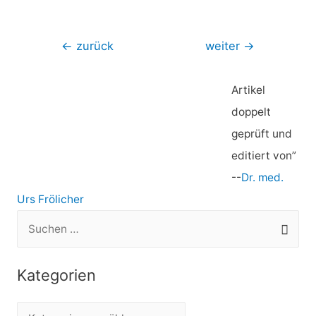
Beitragsnavigation
←
zurück
weiter
→
Artikel
doppelt
geprüft und
editiert von”
--
Dr. med.
Urs Frölicher
S
u
c
Kategorien
h
e
K