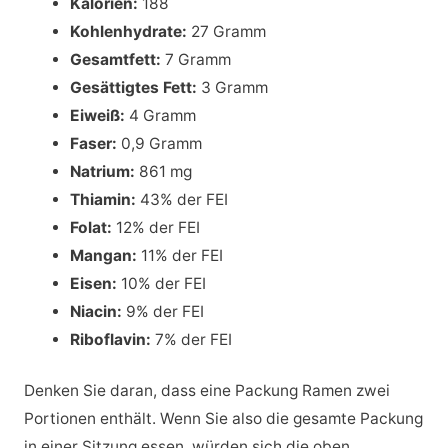
Kalorien:
188
Kohlenhydrate:
27 Gramm
Gesamtfett:
7 Gramm
Gesättigtes Fett:
3 Gramm
Eiweiß:
4 Gramm
Faser:
0,9 Gramm
Natrium:
861 mg
Thiamin:
43% der FEI
Folat:
12% der FEI
Mangan:
11% der FEI
Eisen:
10% der FEI
Niacin:
9% der FEI
Riboflavin:
7% der FEI
Denken Sie daran, dass eine Packung Ramen zwei
Portionen enthält. Wenn Sie also die gesamte Packung
in einer Sitzung essen, würden sich die oben