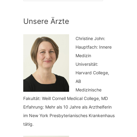
a
n
t
a
Unsere Ärzte
e
c
g
h
Christine John:
o
:
Hauptfach: Innere
r
Medizin
i
Universität:
Harvard College,
e
AB
n
Medizinische
Fakultät: Weill Cornell Medical College, MD
Erfahrung: Mehr als 10 Jahre als Arzthelferin
im New York Presbyterianisches Krankenhaus
tätig.