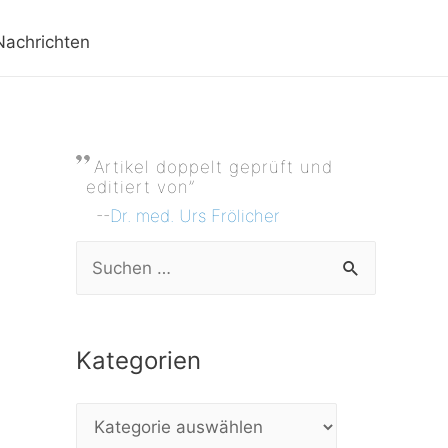
Nachrichten
Artikel doppelt geprüft und
editiert von”
--
Dr. med. Urs Frölicher
S
u
c
Kategorien
h
e
K
n