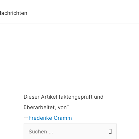
achrichten
Dieser Artikel faktengeprüft und
überarbeitet, von”
--
Frederike Gramm
S
u