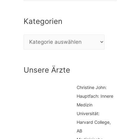
c
Kategorien
h
e
K
n
a
n
t
a
Unsere Ärzte
e
c
g
h
Christine John:
o
:
Hauptfach: Innere
r
Medizin
i
Universität:
Harvard College,
e
AB
n