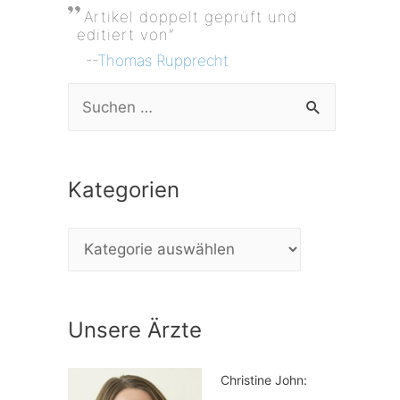
Artikel doppelt geprüft und
editiert von”
--
Thomas Rupprecht
S
u
c
Kategorien
h
e
K
n
a
n
t
a
Unsere Ärzte
e
c
g
h
Christine John:
o