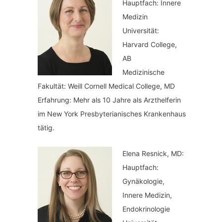
:
Hauptfach: Innere
r
Medizin
i
Universität:
Harvard College,
e
AB
n
Medizinische
Fakultät: Weill Cornell Medical College, MD
Erfahrung: Mehr als 10 Jahre als Arzthelferin
im New York Presbyterianisches Krankenhaus
tätig.
Elena Resnick, MD:
Hauptfach:
Gynäkologie,
Innere Medizin,
Endokrinologie