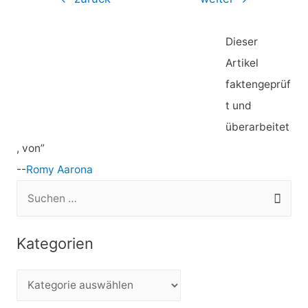
Dieser
Artikel
faktengeprüf
t und
überarbeitet
, von”
--
Romy Aarona
S
u
c
Kategorien
h
e
K
n
a