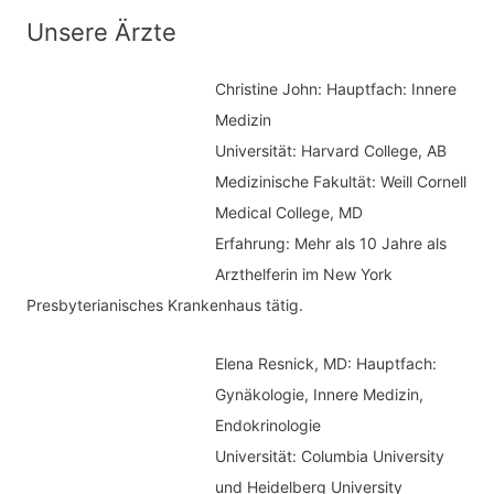
n
t
Unsere Ärzte
a
e
c
Christine John:
Hauptfach: Innere
g
h
Medizin
o
Universität: Harvard College, AB
:
r
Medizinische Fakultät: Weill Cornell
i
Medical College, MD
e
Erfahrung: Mehr als 10 Jahre als
n
Arzthelferin im New York
Presbyterianisches Krankenhaus tätig.
Elena Resnick, MD: Hauptfach:
Gynäkologie, Innere Medizin,
Endokrinologie
Universität: Columbia University
und Heidelberg University