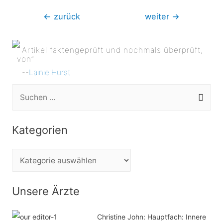
Beitragsnavigation
←
zurück
weiter
→
Artikel faktengeprüft und nochmals überprüft,
von”
--
Lainie Hurst
S
u
c
Kategorien
h
e
K
n
a
n
t
Unsere Ärzte
a
e
c
Christine John:
Hauptfach: Innere
g