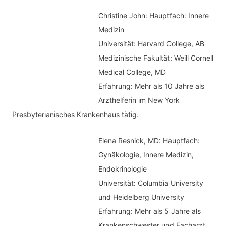
e
c
Christine John:
Hauptfach: Innere
g
h
Medizin
o
Universität: Harvard College, AB
:
r
Medizinische Fakultät: Weill Cornell
i
Medical College, MD
e
Erfahrung: Mehr als 10 Jahre als
n
Arzthelferin im New York
Presbyterianisches Krankenhaus tätig.
Elena Resnick, MD: Hauptfach:
Gynäkologie, Innere Medizin,
Endokrinologie
Universität: Columbia University
und Heidelberg University
Erfahrung: Mehr als 5 Jahre als
Krankenschwester und Facharzt