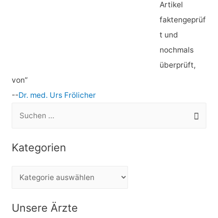
Artikel
faktengeprüf
t und
nochmals
überprüft,
von”
--
Dr. med. Urs Frölicher
S
u
c
Kategorien
h
e
K
n
a
n
t
Unsere Ärzte
a