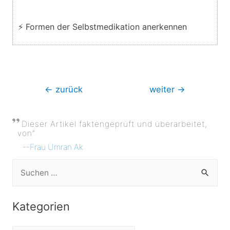
⚡ Formen der Selbstmedikation anerkennen
Beitragsnavigation
←
zurück
weiter
→
Dieser Artikel faktengeprüft und überarbeitet,
von”
--
Frau Ümran Ak
S
u
c
Kategorien
h