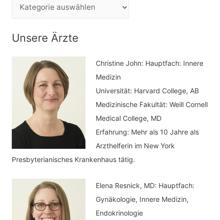
e
K
n
a
n
t
Unsere Ärzte
a
e
c
Christine John:
Hauptfach: Innere
g
h
Medizin
o
Universität: Harvard College, AB
:
r
Medizinische Fakultät: Weill Cornell
i
Medical College, MD
e
Erfahrung: Mehr als 10 Jahre als
n
Arzthelferin im New York
Presbyterianisches Krankenhaus tätig.
Elena Resnick, MD: Hauptfach:
Gynäkologie, Innere Medizin,
Endokrinologie