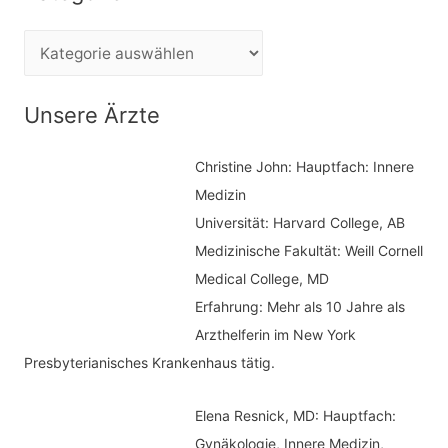
h
e
K
n
a
n
t
Unsere Ärzte
a
e
c
Christine John:
Hauptfach: Innere
g
h
Medizin
o
Universität: Harvard College, AB
:
r
Medizinische Fakultät: Weill Cornell
i
Medical College, MD
e
Erfahrung: Mehr als 10 Jahre als
n
Arzthelferin im New York
Presbyterianisches Krankenhaus tätig.
Elena Resnick, MD: Hauptfach:
Gynäkologie, Innere Medizin,