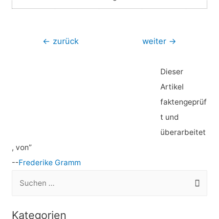
Beitragsnavigation
←
zurück
weiter
→
Dieser
Artikel
faktengeprüf
t und
überarbeitet
, von”
--
Frederike Gramm
S
u
c
Kategorien