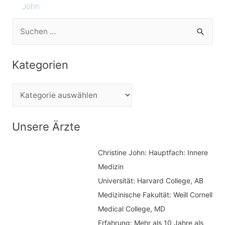
John
S
u
c
Kategorien
h
e
K
n
a
n
t
Unsere Ärzte
a
e
c
Christine John:
Hauptfach: Innere
g
h
Medizin
o
Universität: Harvard College, AB
:
r
Medizinische Fakultät: Weill Cornell
i
Medical College, MD
e
Erfahrung: Mehr als 10 Jahre als