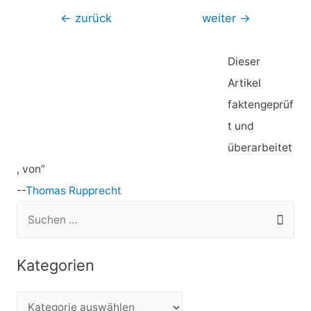
Beitragsnavigation
←
zurück
weiter
→
Dieser
Artikel
faktengeprüf
t und
überarbeitet
, von”
--
Thomas Rupprecht
S
u
c
Kategorien
h
e
K