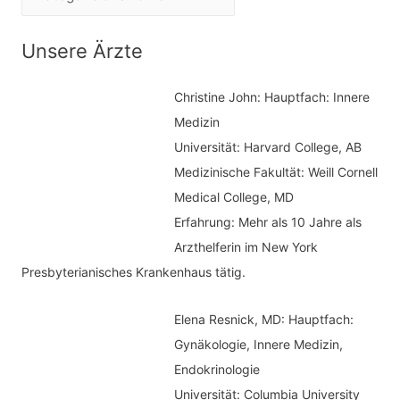
n
a
n
t
Unsere Ärzte
a
e
c
Christine John:
Hauptfach: Innere
g
h
Medizin
o
Universität: Harvard College, AB
:
r
Medizinische Fakultät: Weill Cornell
i
Medical College, MD
e
Erfahrung: Mehr als 10 Jahre als
n
Arzthelferin im New York
Presbyterianisches Krankenhaus tätig.
Elena Resnick, MD: Hauptfach:
Gynäkologie, Innere Medizin,
Endokrinologie
Universität: Columbia University