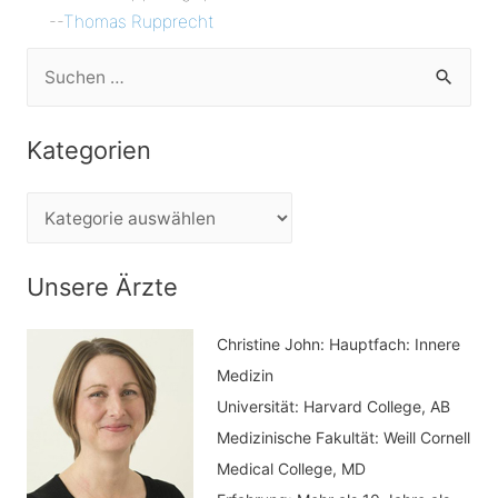
--
Thomas Rupprecht
S
u
c
Kategorien
h
e
K
n
a
n
t
Unsere Ärzte
a
e
c
Christine John:
Hauptfach: Innere
g
h
Medizin
o
Universität: Harvard College, AB
:
r
Medizinische Fakultät: Weill Cornell
i
Medical College, MD
e