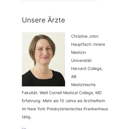
a
n
t
a
Unsere Ärzte
e
c
g
h
Christine John:
o
:
Hauptfach: Innere
r
Medizin
i
Universität:
Harvard College,
e
AB
n
Medizinische
Fakultät: Weill Cornell Medical College, MD
Erfahrung: Mehr als 10 Jahre als Arzthelferin
im New York Presbyterianisches Krankenhaus
tätig.