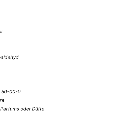
l
ealdehyd
 50-00-0
re
 Parfüms oder Düfte