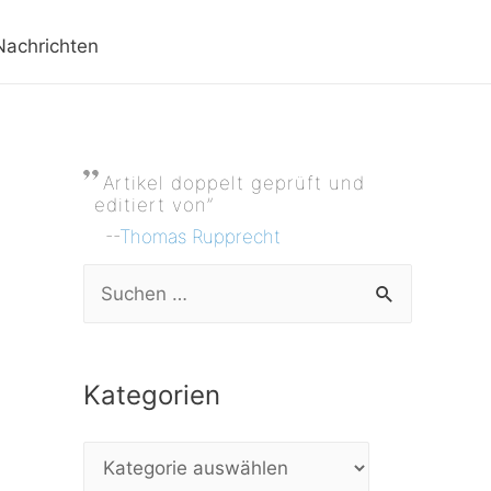
Nachrichten
Artikel doppelt geprüft und
editiert von”
--
Thomas Rupprecht
S
u
c
Kategorien
h
e
K
n