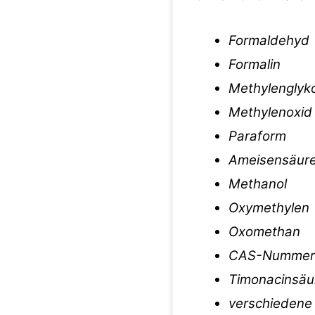
Formaldehyd
Formalin
Methylenglyko
Methylenoxid
Paraform
Ameisensäur
Methanol
Oxymethylen
Oxomethan
CAS-Nummer
Timonacinsäu
verschiedene