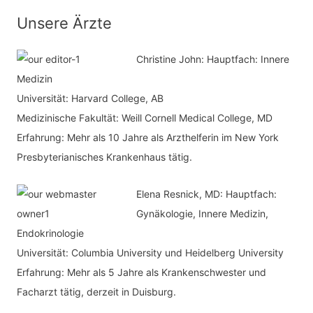
n
t
Unsere Ärzte
a
e
c
Christine John:
Hauptfach: Innere
g
h
Medizin
o
Universität: Harvard College, AB
:
r
Medizinische Fakultät: Weill Cornell Medical College, MD
i
Erfahrung: Mehr als 10 Jahre als Arzthelferin im New York
e
Presbyterianisches Krankenhaus tätig.
n
Elena Resnick, MD: Hauptfach:
Gynäkologie, Innere Medizin,
Endokrinologie
Universität: Columbia University und Heidelberg University
Erfahrung: Mehr als 5 Jahre als Krankenschwester und
Facharzt tätig, derzeit in Duisburg.