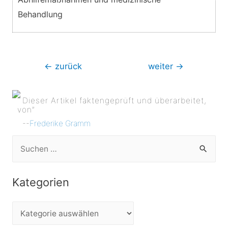
Behandlung
Beitragsnavigation
←
zurück
weiter
→
Dieser Artikel faktengeprüft und überarbeitet,
von”
--
Frederike Gramm
S
u
c
Kategorien
h
e
K
n
a