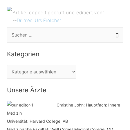
Artikel doppelt geprüft und editiert von”
--
Dr. med. Urs Frölicher
S
u
c
Kategorien
h
e
K
n
a
n
t
Unsere Ärzte
a
e
c
Christine John:
Hauptfach: Innere
g
h
Medizin
o
Universität: Harvard College, AB
:
r
Medizinische Fakultät: Weill Cornell Medical College, MD