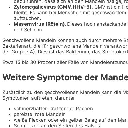
dazu führen, dass sich an den Mandeln rissige, r
Zytomegalievirus (CMV, HHV-5).
CMV ist ein He
bleibt. Es kann bei Menschen mit geschwächte
auftauchen.
Masernvirus (Röteln).
Dieses hoch ansteckende V
und Schleim.
Geschwollene Mandeln können auch durch mehrere Ba
Bakterienart, die für geschwollene Mandeln verantwortl
der Gruppe A). Dies ist das Bakterium, das Streptoko
Etwa 15 bis 30 Prozent aller Fälle von Mandelentzünd
Weitere Symptome der Mand
Zusätzlich zu den geschwollenen Mandeln kann die 
Symptomen auftreten, darunter
schmerzhafter, kratzender Rachen
gereizte, rote Mandeln
weiße Flecken oder ein gelber Belag auf den Man
Schmerzen an den Seiten des Halses