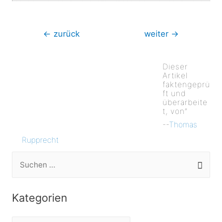
Beitragsnavigation
←
zurück
weiter
→
Dieser
Artikel
faktengeprü
ft und
überarbeite
t, von”
--
Thomas
Rupprecht
S
u
c
Kategorien
h
e