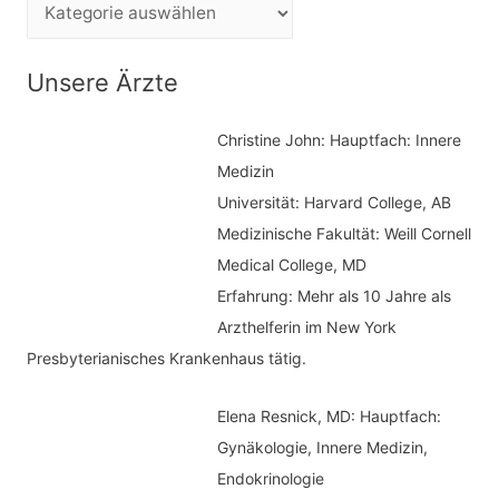
K
n
a
n
t
Unsere Ärzte
a
e
c
Christine John:
Hauptfach: Innere
g
h
Medizin
o
Universität: Harvard College, AB
:
r
Medizinische Fakultät: Weill Cornell
i
Medical College, MD
e
Erfahrung: Mehr als 10 Jahre als
n
Arzthelferin im New York
Presbyterianisches Krankenhaus tätig.
Elena Resnick, MD: Hauptfach:
Gynäkologie, Innere Medizin,
Endokrinologie