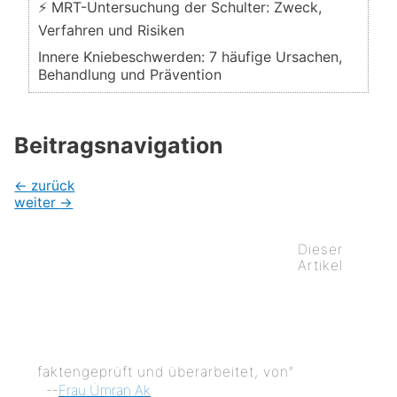
⚡ MRT-Untersuchung der Schulter: Zweck,
Verfahren und Risiken
Innere Kniebeschwerden: 7 häufige Ursachen,
Behandlung und Prävention
Beitragsnavigation
←
zurück
weiter
→
Dieser
Artikel
faktengeprüft und überarbeitet, von”
--
Frau Ümran Ak