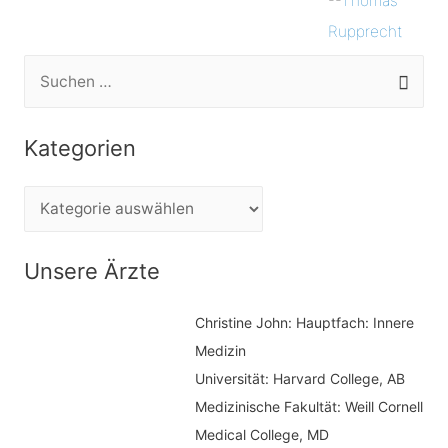
--
Thomas
Rupprecht
S
u
c
Kategorien
h
e
K
n
a
n
t
Unsere Ärzte
a
e
c
Christine John:
Hauptfach: Innere
g
h
Medizin
o
Universität: Harvard College, AB
:
r
Medizinische Fakultät: Weill Cornell
i
Medical College, MD