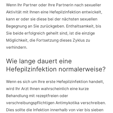
Wenn Ihr Partner oder Ihre Partnerin nach sexueller
Aktivität mit Ihnen eine Hefepilzinfektion entwickelt,
kann er oder sie diese bei der nächsten sexuellen
Begegnung an Sie zurückgeben. Enthaltsamkeit, bis
Sie beide erfolgreich geheilt sind, ist die einzige
Möglichkeit, die Fortsetzung dieses Zyklus zu
verhindern.
Wie lange dauert eine
Hefepilzinfektion normalerweise?
Wenn es sich um Ihre erste Hefepilzinfektion handelt,
wird Ihr Arzt Ihnen wahrscheinlich eine kurze
Behandlung mit rezeptfreien oder
verschreibungspflichtigen Antimykotika verschreiben.
Dies sollte die Infektion innerhalb von vier bis sieben