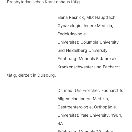
Presbyterianisches Krankenhaus tätig.
Elena Resnick, MD: Hauptfach:
Gynäkologie, Innere Medizin,
Endokrinologie
Universität: Columbia University
und Heidelberg University
Erfahrung: Mehr als 5 Jahre als
Krankenschwester und Facharzt
tätig, derzeit in Duisburg.
Dr. med.
Urs Frölicher: Facharzt für
Allgemeine Innere Medizin,
Gastroenterologie, Orthopädie.
Universität: Yale University, 1964,
BA
Erfahrung: Mehr als 20 Jahre