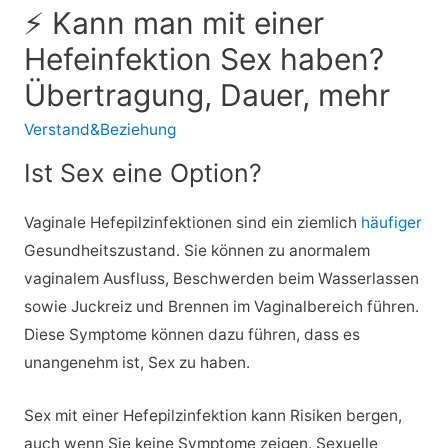
⚡ Kann man mit einer
Hefeinfektion Sex haben?
Übertragung, Dauer, mehr
Verstand&Beziehung
Ist Sex eine Option?
Vaginale Hefepilzinfektionen sind ein ziemlich
häufiger
Gesundheitszustand. Sie können zu anormalem
vaginalem Ausfluss, Beschwerden beim Wasserlassen
sowie Juckreiz und Brennen im Vaginalbereich führen.
Diese Symptome können dazu führen, dass es
unangenehm ist, Sex zu haben.
Sex mit einer Hefepilzinfektion kann Risiken bergen,
auch wenn Sie keine Symptome zeigen. Sexuelle