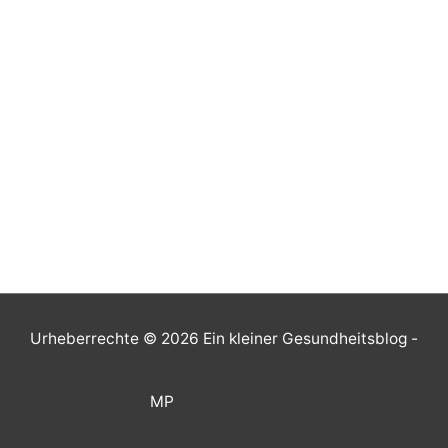
Urheberrechte © 2026
Ein kleiner Gesundheitsblog
-
MP