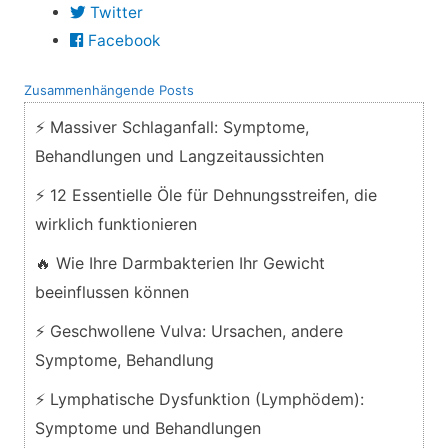
Twitter
Facebook
Zusammenhängende Posts
⚡ Massiver Schlaganfall: Symptome,
Behandlungen und Langzeitaussichten
⚡ 12 Essentielle Öle für Dehnungsstreifen, die
wirklich funktionieren
🔥 Wie Ihre Darmbakterien Ihr Gewicht
beeinflussen können
⚡ Geschwollene Vulva: Ursachen, andere
Symptome, Behandlung
⚡ Lymphatische Dysfunktion (Lymphödem):
Symptome und Behandlungen