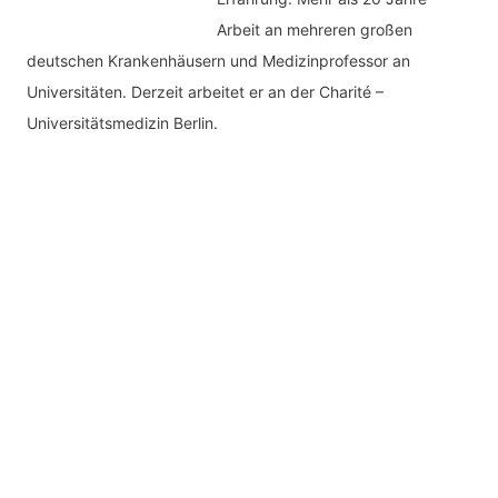
Arbeit an mehreren großen
deutschen Krankenhäusern und Medizinprofessor an
Universitäten. Derzeit arbeitet er an der Charité –
Universitätsmedizin Berlin.