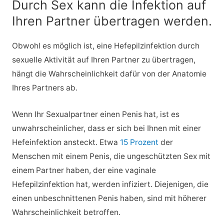
Durch Sex kann die Infektion auf
Ihren Partner übertragen werden.
Obwohl es möglich ist, eine Hefepilzinfektion durch
sexuelle Aktivität auf Ihren Partner zu übertragen,
hängt die Wahrscheinlichkeit dafür von der Anatomie
Ihres Partners ab.
Wenn Ihr Sexualpartner einen Penis hat, ist es
unwahrscheinlicher, dass er sich bei Ihnen mit einer
Hefeinfektion ansteckt. Etwa
15 Prozent
der
Menschen mit einem Penis, die ungeschützten Sex mit
einem Partner haben, der eine vaginale
Hefepilzinfektion hat, werden infiziert. Diejenigen, die
einen unbeschnittenen Penis haben, sind mit höherer
Wahrscheinlichkeit betroffen.