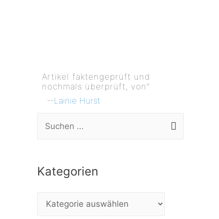
Artikel faktengeprüft und
nochmals überprüft, von”
--
Lainie Hurst
S
u
c
Kategorien
h
e
K
n
a