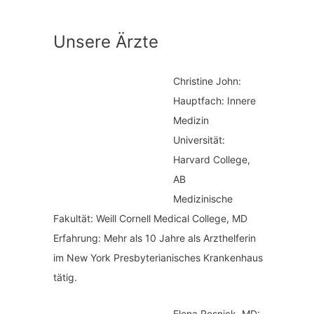
n
t
a
Unsere Ärzte
e
c
g
h
Christine John:
o
:
Hauptfach: Innere
r
Medizin
i
Universität:
Harvard College,
e
AB
n
Medizinische
Fakultät: Weill Cornell Medical College, MD
Erfahrung: Mehr als 10 Jahre als Arzthelferin
im New York Presbyterianisches Krankenhaus
tätig.
Elena Resnick, MD: