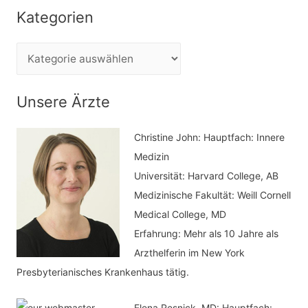
c
Kategorien
h
e
K
n
a
n
t
Unsere Ärzte
a
e
c
Christine John:
Hauptfach: Innere
g
h
Medizin
o
Universität: Harvard College, AB
:
r
Medizinische Fakultät: Weill Cornell
i
Medical College, MD
e
Erfahrung: Mehr als 10 Jahre als
n
Arzthelferin im New York
Presbyterianisches Krankenhaus tätig.
Elena Resnick, MD: Hauptfach: