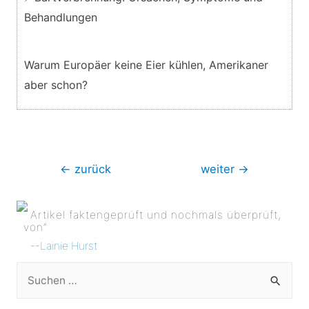
Behandlungen
Warum Europäer keine Eier kühlen, Amerikaner
aber schon?
Beitragsnavigation
←
zurück
weiter
→
Artikel faktengeprüft und nochmals überprüft,
von”
--
Lainie Hurst
S
u