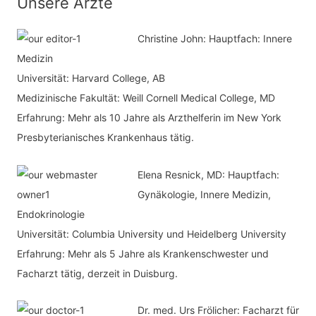
Unsere Ärzte
a
e
c
Christine John:
Hauptfach: Innere
g
h
Medizin
o
Universität: Harvard College, AB
:
r
Medizinische Fakultät: Weill Cornell Medical College, MD
i
Erfahrung: Mehr als 10 Jahre als Arzthelferin im New York
e
Presbyterianisches Krankenhaus tätig.
n
Elena Resnick, MD: Hauptfach:
Gynäkologie, Innere Medizin,
Endokrinologie
Universität: Columbia University und Heidelberg University
Erfahrung: Mehr als 5 Jahre als Krankenschwester und
Facharzt tätig, derzeit in Duisburg.
Dr. med.
Urs Frölicher: Facharzt für