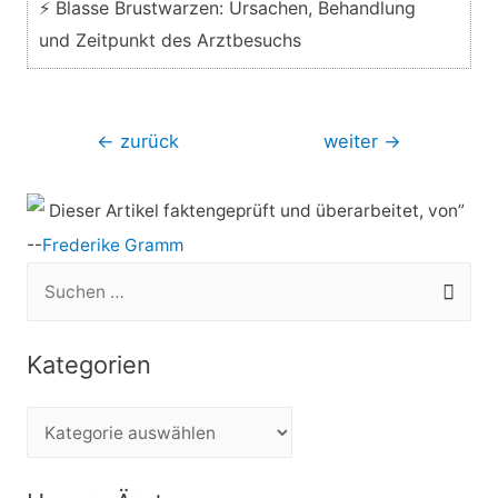
⚡ Blasse Brustwarzen: Ursachen, Behandlung
und Zeitpunkt des Arztbesuchs
Beitragsnavigation
←
zurück
weiter
→
Dieser Artikel faktengeprüft und überarbeitet, von”
--
Frederike Gramm
S
u
c
Kategorien
h
e
K
n
a
n
t