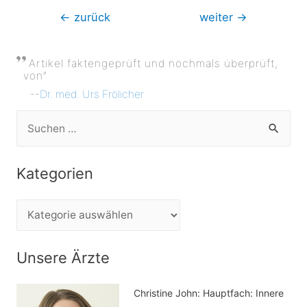
Beitragsnavigation
←
zurück
weiter
→
Artikel faktengeprüft und nochmals überprüft,
von”
--
Dr. med. Urs Frölicher
S
u
c
Kategorien
h
e
K
n
a
n
t
Unsere Ärzte
a
e
c
Christine John:
Hauptfach: Innere
g