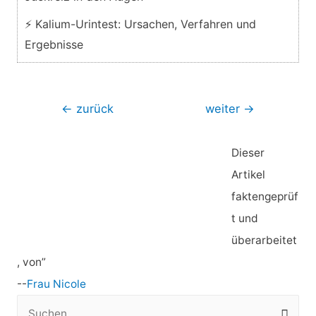
⚡ Kalium-Urintest: Ursachen, Verfahren und
Ergebnisse
Beitragsnavigation
←
zurück
weiter
→
Dieser
Artikel
faktengeprüf
t und
überarbeitet
, von”
--
Frau Nicole
S