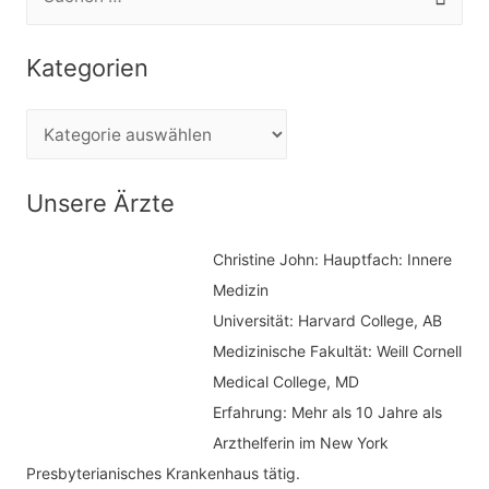
u
c
Kategorien
h
e
K
n
a
n
t
Unsere Ärzte
a
e
c
Christine John:
Hauptfach: Innere
g
h
Medizin
o
Universität: Harvard College, AB
:
r
Medizinische Fakultät: Weill Cornell
i
Medical College, MD
e
Erfahrung: Mehr als 10 Jahre als
n
Arzthelferin im New York
Presbyterianisches Krankenhaus tätig.