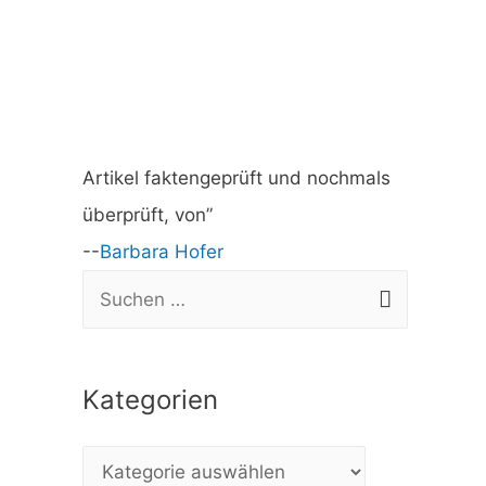
Artikel faktengeprüft und nochmals
überprüft, von”
--
Barbara Hofer
S
u
c
Kategorien
h
e
K
n