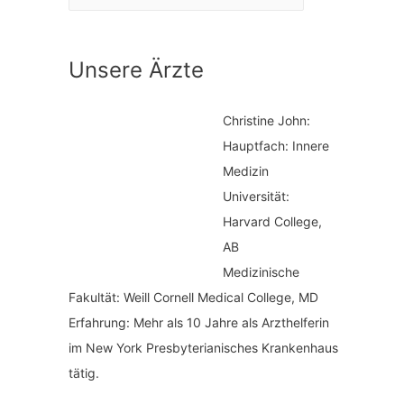
a
n
t
a
Unsere Ärzte
e
c
g
h
Christine John:
o
:
Hauptfach: Innere
r
Medizin
i
Universität:
Harvard College,
e
AB
n
Medizinische
Fakultät: Weill Cornell Medical College, MD
Erfahrung: Mehr als 10 Jahre als Arzthelferin
im New York Presbyterianisches Krankenhaus
tätig.