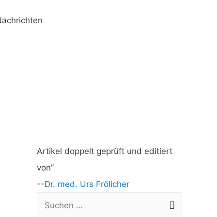
achrichten
Artikel doppelt geprüft und editiert
von”
--
Dr. med. Urs Frölicher
S
u