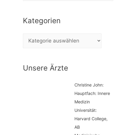
c
Kategorien
h
e
K
n
a
n
t
a
Unsere Ärzte
e
c
g
h
Christine John:
o
:
Hauptfach: Innere
r
Medizin
i
Universität:
Harvard College,
e
AB
n