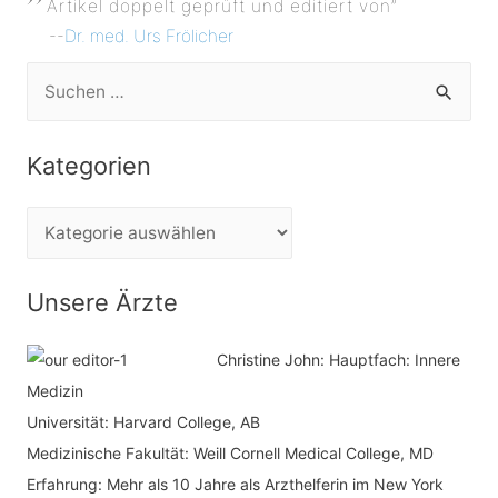
Artikel doppelt geprüft und editiert von”
--
Dr. med. Urs Frölicher
S
u
c
Kategorien
h
e
K
n
a
n
t
Unsere Ärzte
a
e
c
Christine John:
Hauptfach: Innere
g
h
Medizin
o
Universität: Harvard College, AB
:
r
Medizinische Fakultät: Weill Cornell Medical College, MD
i
Erfahrung: Mehr als 10 Jahre als Arzthelferin im New York