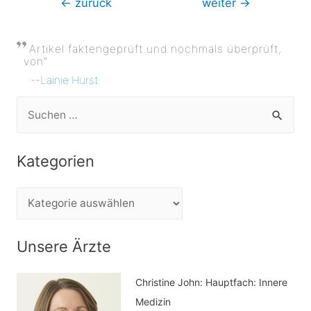
←
zurück
weiter
→
Artikel faktengeprüft und nochmals überprüft,
von”
--
Lainie Hurst
S
u
c
Kategorien
h
e
K
n
a
n
t
Unsere Ärzte
a
e
c
Christine John:
Hauptfach: Innere
g
h
Medizin
o