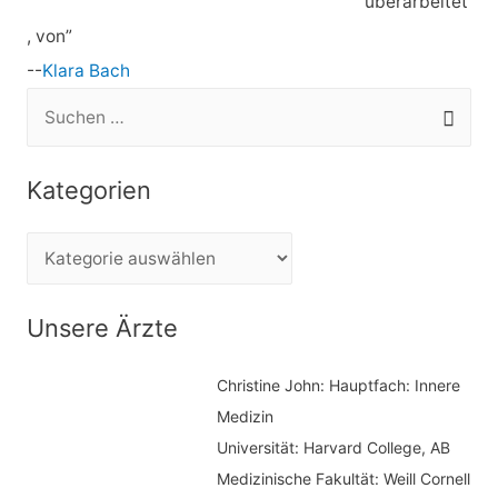
überarbeitet
, von”
--
Klara Bach
S
u
c
Kategorien
h
e
K
n
a
n
t
Unsere Ärzte
a
e
c
Christine John:
Hauptfach: Innere
g
h
Medizin
o
Universität: Harvard College, AB
:
r
Medizinische Fakultät: Weill Cornell
i