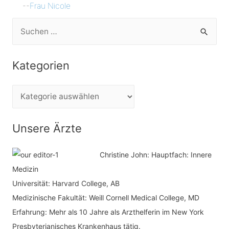
--
Frau Nicole
S
u
c
Kategorien
h
e
K
n
a
n
t
Unsere Ärzte
a
e
c
Christine John:
Hauptfach: Innere
g
h
Medizin
o
Universität: Harvard College, AB
:
r
Medizinische Fakultät: Weill Cornell Medical College, MD
i
Erfahrung: Mehr als 10 Jahre als Arzthelferin im New York
e
Presbyterianisches Krankenhaus tätig.