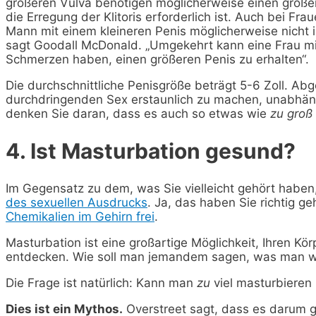
größeren Vulva benötigen möglicherweise einen größere
die Erregung der Klitoris erforderlich ist. Auch bei Fr
Mann mit einem kleineren Penis möglicherweise nicht in
sagt Goodall McDonald. „Umgekehrt kann eine Frau mit
Schmerzen haben, einen größeren Penis zu erhalten“.
Die durchschnittliche Penisgröße beträgt 5-6 Zoll. Abg
durchdringenden Sex erstaunlich zu machen, unabhäng
denken Sie daran, dass es auch so etwas wie
zu groß
4. Ist Masturbation gesund?
Im Gegensatz zu dem, was Sie vielleicht gehört haben
des sexuellen Ausdrucks
. Ja, das haben Sie richtig g
Chemikalien im Gehirn frei
.
Masturbation ist eine großartige Möglichkeit, Ihren Kö
entdecken. Wie soll man jemandem sagen, was man wil
Die Frage ist natürlich: Kann man
zu
viel masturbieren 
Dies ist ein Mythos.
Overstreet sagt, dass es darum g