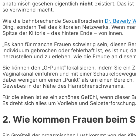
anatomisch gesehen eigentlich
nicht
existiert. Das is
so verwirrend macht.
Wie die bahnbrechende Sexualforscherin
Dr. Beverly 
Ding, sondern Teil des klitoralen Netzwerks. Wenn man
Spitze der Klitoris – das hintere Ende – von innen.
„Es kann für manche Frauen schwierig sein, diesen Ber
Individuum gebrochen oder fehlerhaft ist, es ist nur, 
herzustellen und zu erleben, wie die Freude an diesem 
Sie können den „G-Punkt“ lokalisieren, indem Sie ein 
Vaginalkanal einführen und mit einer Schaukelbewegu
dabei weniger um einen „Punkt“ als um einen Bereich
Gewebes in der Nähe des Harnröhrenschwamms.
Für die einen ist es ein schönes Gefühl, wenn dieser Be
Es dreht sich alles um Vorliebe und Selbsterforschung
2. Wie kommen Frauen beim 
Ein Großteil der orgasmischen Lust kommt von der Klito