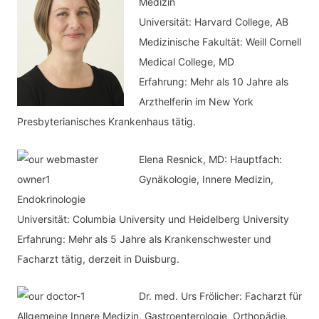
h
Medizin
o
Universität: Harvard College, AB
:
r
Medizinische Fakultät: Weill Cornell
i
Medical College, MD
e
Erfahrung: Mehr als 10 Jahre als
n
Arzthelferin im New York
Presbyterianisches Krankenhaus tätig.
Elena Resnick, MD: Hauptfach:
Gynäkologie, Innere Medizin,
Endokrinologie
Universität: Columbia University und Heidelberg University
Erfahrung: Mehr als 5 Jahre als Krankenschwester und
Facharzt tätig, derzeit in Duisburg.
Dr. med.
Urs Frölicher: Facharzt für
Allgemeine Innere Medizin, Gastroenterologie, Orthopädie.