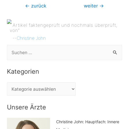
Beitragsnavigation
←
zurück
weiter
→
Artikel faktengeprüft und nochmals überprüft,
von”
--
Christine John
S
u
c
Kategorien
h
e
K
n
a
n
t
Unsere Ärzte
a
e
c
Christine John:
Hauptfach: Innere
g