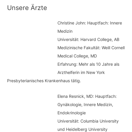
n
t
Unsere Ärzte
a
e
c
Christine John:
Hauptfach: Innere
g
h
Medizin
o
Universität: Harvard College, AB
:
r
Medizinische Fakultät: Weill Cornell
i
Medical College, MD
e
Erfahrung: Mehr als 10 Jahre als
n
Arzthelferin im New York
Presbyterianisches Krankenhaus tätig.
Elena Resnick, MD: Hauptfach:
Gynäkologie, Innere Medizin,
Endokrinologie
Universität: Columbia University
und Heidelberg University