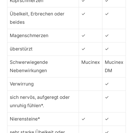
Kopfschmerzen
✓
✓
Übelkeit, Erbrechen oder
✓
✓
beides
Magenschmerzen
✓
✓
überstürzt
✓
✓
Schwerwiegende
Mucinex
Mucinex
Nebenwirkungen
DM
Verwirrung
✓
sich nervös, aufgeregt oder
✓
unruhig fühlen*.
Nierensteine*
✓
✓
sehr starke Übelkeit oder
✓