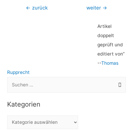
Beitragsnavigation
←
zurück
weiter
→
Artikel
doppelt
geprüft und
editiert von”
--
Thomas
Rupprecht
S
u
c
Kategorien
h
e
K
n
a